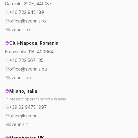
Careiului 220E, 440187
+40 722 945 189
office@svennis.ro
svennis.ro
Cluj-Napoca, Romania
Frunzisului 91A, 400664
+40 722 567 135
office@svennis.eu
svennis.eu
Milano, Italia
In prezent operam remote in Italia.
+39 02 9475 1997
office@svennis.it
svennis.it
Manchester, UK