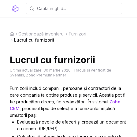
Gestionează inventarul
Furnizori
Home
Lucrul cu furnizorii
Lucrul cu furnizorii
Ultima actualizare:
30 martie 2026
·
Tradus si verificat de
Svennis, Zoho Premium Partner
Furnizorii includ companii, persoane și contractori de la
care compania ta obține produse și servicii. Aceștia pot fi
fie producători direcți, fie revânzători. În sistemul
Zoho
CRM
, procesul tipic de selecție a furnizorilor implică
următorii pași:
Evaluează nevoile de afaceri și creează un document
cu cerințe (RFI/RFP).
Colectează informații despre furnizori din reviste de