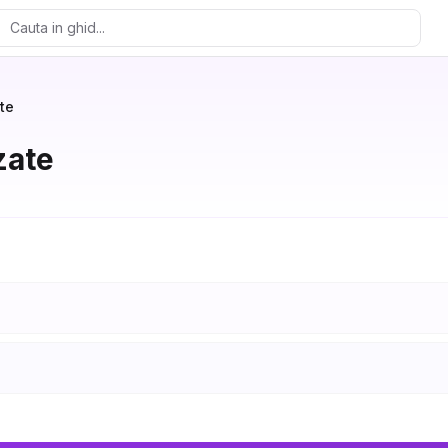
te
zate