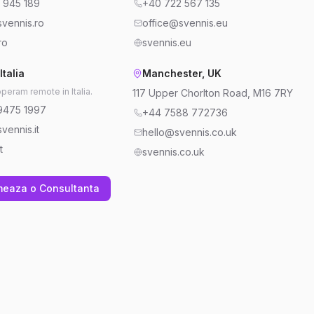
 945 189
+40 722 567 135
vennis.ro
office@svennis.eu
ro
svennis.eu
Italia
Manchester, UK
operam remote in Italia.
117 Upper Chorlton Road, M16 7RY
9475 1997
+44 7588 772736
vennis.it
hello@svennis.co.uk
t
svennis.co.uk
meaza o Consultanta