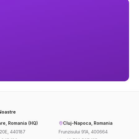
 Noastre
re, Romania (HQ)
Cluj-Napoca, Romania
220E, 440187
Frunzisului 91A, 400664