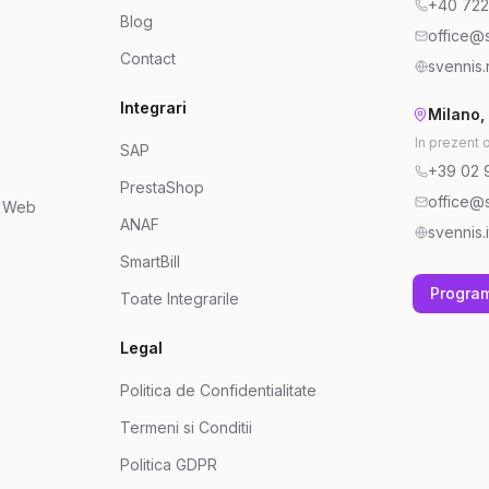
+40 722
Blog
office@s
Contact
svennis.
Integrari
Milano, 
In prezent 
SAP
+39 02 
PrestaShop
office@s
e Web
ANAF
svennis.i
SmartBill
Progra
Toate Integrarile
Legal
Politica de Confidentialitate
Termeni si Conditii
Politica GDPR