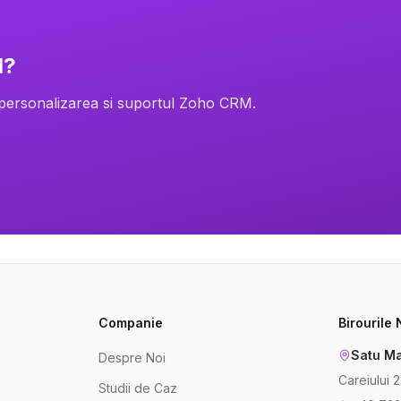
M?
 personalizarea si suportul Zoho CRM.
Companie
Birourile
Satu Ma
Despre Noi
Careiului 
Studii de Caz