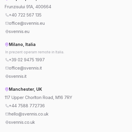
Frunzisului 91A, 400664
+40 722 567 135
office@svennis.eu
svennis.eu
Milano, Italia
In prezent operam remote in Italia.
+39 02 9475 1997
office@svennis.it
svennis.it
Manchester, UK
117 Upper Chorlton Road, M16 7RY
+44 7588 772736
hello@svennis.co.uk
svennis.co.uk