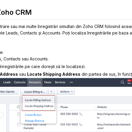
 Zoho CRM
istrare sau mai multe înregistrări simultan din Zoho CRM folosind acea
lele
Leads
,
Contacts
și
Accounts
. Poți localiza înregistrările pe baza
e:
s
,
Contacts
sau
Accounts
.
nregistrările pe care dorești să le localizezi.
g Address
sau
Locate Shipping Address
din partea de sus, în funcț