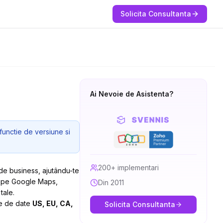
Solicita Consultanta
Ai Nevoie de Asistenta?
functie de versiune si
200+ implementari
de business, ajutându-te
uri pe Google Maps,
Din 2011
tale.
le de date
US, EU
, CA,
Solicita Consultanta