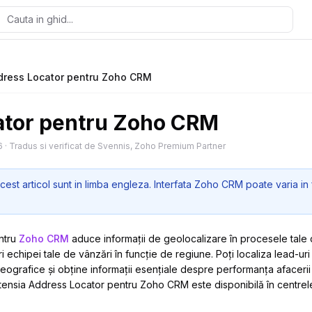
dress Locator pentru Zoho CRM
ator pentru Zoho CRM
6
·
Tradus si verificat de Svennis, Zoho Premium Partner
cest articol sunt in limba engleza. Interfata Zoho CRM poate varia in 
ntru
Zoho CRM
aduce informații de geolocalizare în procesele tale 
uri echipei tale de vânzări în funcție de regiune. Poți localiza lead-
ografice și obține informații esențiale despre performanța afacerii 
xtensia Address Locator pentru Zoho CRM este disponibilă în centre