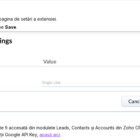
 pagina de setări a extensiei.
 pe
Save
.
ate fi accesată din modulele Leads, Contacts și Accounts din Zoho C
bții Google API Key,
apasă aici
.