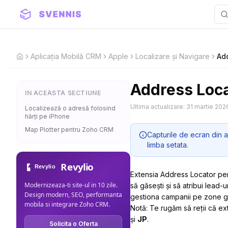
Aplicația Mobilă CRM
Apple
Localizare și Navigare
Ad
Home
Address Loc
IN ACEASTA SECTIUNE
Ultima actualizare:
31 martie 202
Localizează o adresă folosind
hărți pe iPhone
Map Plotter pentru Zoho CRM
Capturile de ecran din a
limba setata.
Revylio
Extensia Address Locator pe
Modernizeaza-ti site-ul in 10 zile.
să găsești și să atribui lead-
Design modern, SEO, performanta
gestiona campanii pe zone ge
mobila si integrare Zoho CRM.
Notă: Te rugăm să reții că e
și
JP
.
Solicita o Oferta