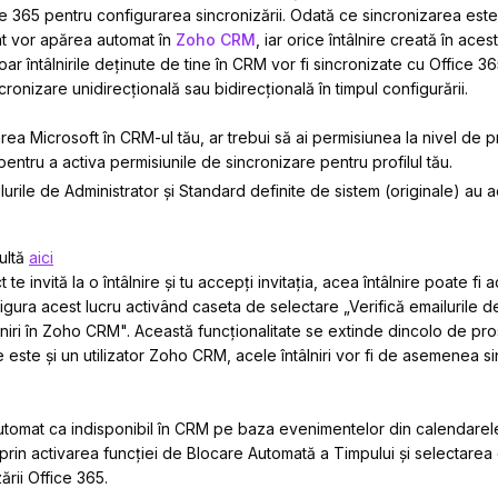
ce 365 pentru configurarea sincronizării. Odată ce sincronizarea este ac
at vor apărea automat în
Zoho CRM
, iar orice întâlnire creată în aces
 întâlnirile deținute de tine în CRM vor fi sincronizate cu Office 365
ronizare unidirecțională sau bidirecțională în timpul configurării.
rea Microsoft în CRM-ul tău, ar trebui să ai permisiunea la nivel de pr
pentru a activa permisiunile de sincronizare pentru profilul tău.
filurile de Administrator și Standard definite de sistem (originale) au
a
sultă
aici
e invită la o întâlnire și tu accepți invitația, acea întâlnire poate fi 
igura acest lucru activând caseta de selectare „Verifică emailurile de in
tâlniri în Zoho CRM". Această funcționalitate se extinde dincolo de pr
re este și un utilizator Zoho CRM, acele întâlniri vor fi de asemenea si
automat ca indisponibil în CRM pe baza evenimentelor din calendarele
 prin activarea funcției de Blocare Automată a Timpului și selectare
zării Office 365.