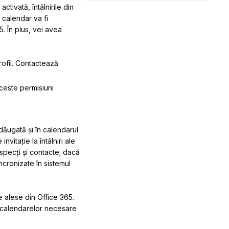
tivată, întâlnirile din
t calendar va fi
. În plus, vei avea
ofil.
Contactează
ceste permisiuni
adăugată și în calendarul
vitație la întâlniri ale
ospecți și contacte; dacă
ncronizate în sistemul
 alese din Office 365.
a calendarelor necesare