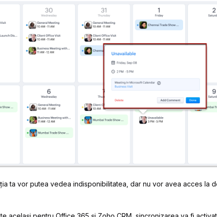
zația ta vor putea vedea indisponibilitatea, dar nu vor avea acces la detal
ste același pentru Office 365 și Zoho CRM, sincronizarea va fi activat