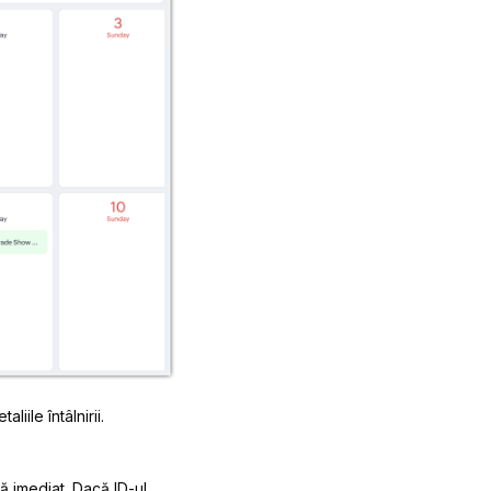
iile întâlnirii.
ă imediat. Dacă ID-ul