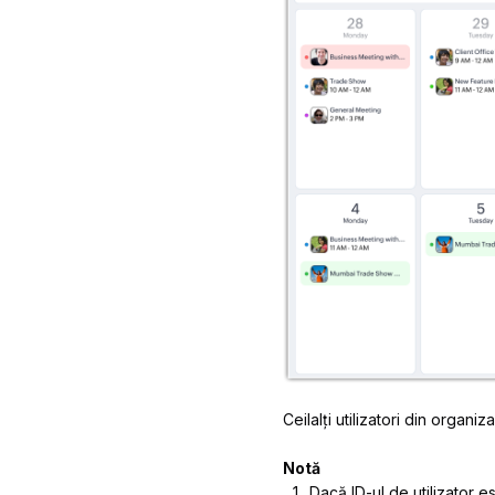
Ceilalți utilizatori din organi
Notă
Dacă ID-ul de utilizator e