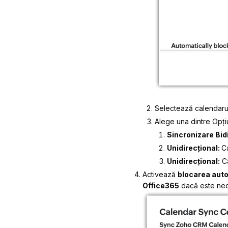
Selectează calendarul
Alege una dintre Opți
Sincronizare Bid
Unidirecțional:
C
Unidirecțional:
Ca
Activează
blocarea auto
Office365
dacă este nec