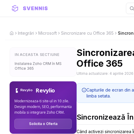
Integrări
Microsoft
Sincronizare cu Office 365
Sincroni
Home
Sincronizarea 
IN ACEASTA SECTIUNE
Office 365
Instalarea Zoho CRM în MS
Office 365
Ultima actualizare:
4 aprilie 2026
Revylio
Capturile de ecran din a
limba setata.
Modernizeaza-ti site-ul in 10 zile.
Design modern, SEO, performanta
mobila si integrare Zoho CRM.
Sincronizează În
Solicita o Oferta
Când activezi sincronizarea Î