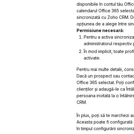
disponibile în contul tău Offi
calendarul Office 365 select
sincronizată cu Zoho CRM. Doar
opțiunea de a alege între sinc
Permisiune necesară:
Pentru a activa sincroniza
administratorul respectiv 
În mod implicit, toate pro
activate.
Pentru mai multe detalii, con
Dacă un prospect sau contact t
Office 365 selectat. Poți conf
clienților și adaugă-le ca În
persoana invitată la o întâlni
CRM.
În plus, poți să te marchezi 
Aceasta poate fi configurată
în timpul configurării sincroni