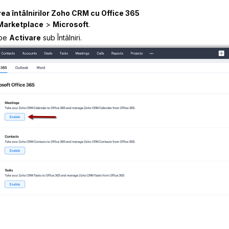
rea întâlnirilor Zoho CRM cu Office 365
Marketplace
>
Microsoft
.
 pe
Activare
sub Întâlniri.