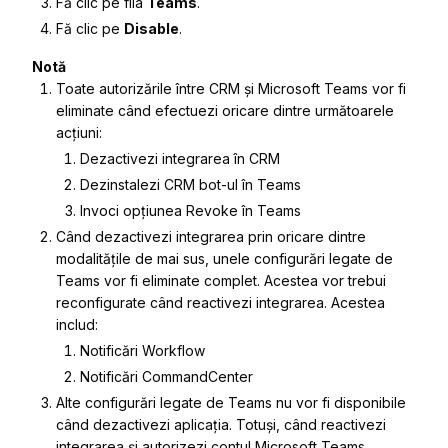
Fă clic pe fila
Teams
.
Fă clic pe
Disable
.
Notă
Toate autorizările între CRM și Microsoft Teams vor fi
eliminate când efectuezi oricare dintre următoarele
acțiuni:
Dezactivezi integrarea în CRM
Dezinstalezi CRM bot-ul în Teams
Invoci opțiunea Revoke în Teams
Când dezactivezi integrarea prin oricare dintre
modalitățile de mai sus, unele configurări legate de
Teams vor fi eliminate complet. Acestea vor trebui
reconfigurate când reactivezi integrarea. Acestea
includ:
Notificări Workflow
Notificări CommandCenter
Alte configurări legate de Teams nu vor fi disponibile
când dezactivezi aplicația. Totuși, când reactivezi
integrarea și autorizezi contul Microsoft Teams,