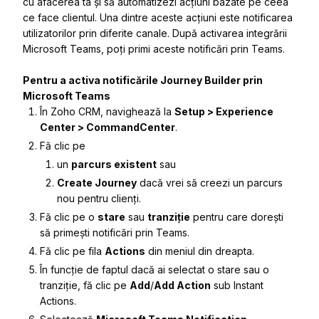
cu afacerea ta și să automatizezi acțiuni bazate pe ceea
ce face clientul. Una dintre aceste acțiuni este notificarea
utilizatorilor prin diferite canale. După activarea integrării
Microsoft Teams, poți primi aceste notificări prin Teams.
Pentru a activa notificările Journey Builder prin
Microsoft Teams
În Zoho CRM, navighează la
Setup > Experience
Center > CommandCenter
.
Fă clic pe
un
parcurs existent
sau
Create Journey
dacă vrei să creezi un parcurs
nou pentru clienți.
Fă clic pe o
stare
sau
tranziție
pentru care dorești
să primești notificări prin Teams.
Fă clic pe fila
Actions
din meniul din dreapta.
În funcție de faptul dacă ai selectat o stare sau o
tranziție, fă clic pe
Add
/
Add Action
sub
Instant
Actions
.