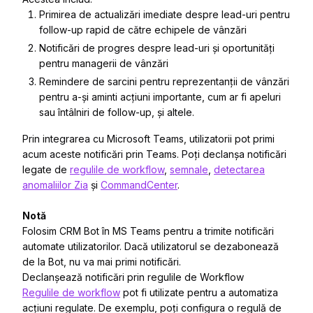
Primirea de actualizări imediate despre lead-uri pentru
follow-up rapid de către echipele de vânzări
Notificări de progres despre lead-uri și oportunități
pentru managerii de vânzări
Remindere de sarcini pentru reprezentanții de vânzări
pentru a-și aminti acțiuni importante, cum ar fi apeluri
sau întâlniri de follow-up, și altele.
Prin integrarea cu Microsoft Teams, utilizatorii pot primi
acum aceste notificări prin Teams. Poți declanșa notificări
legate de
regulile de workflow
,
semnale
,
detectarea
anomaliilor Zia
și
CommandCenter
.
Notă
Folosim CRM Bot în MS Teams pentru a trimite notificări
automate utilizatorilor. Dacă utilizatorul se dezabonează
de la Bot, nu va mai primi notificări.
Declanșează notificări prin regulile de Workflow
Regulile de workflow
pot fi utilizate pentru a automatiza
acțiuni regulate. De exemplu, poți configura o regulă de