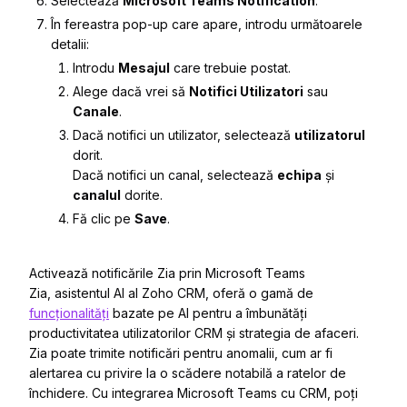
Selectează
Microsoft Teams Notification
.
În fereastra pop-up care apare, introdu următoarele
detalii:
Introdu
Mesajul
care trebuie postat.
Alege dacă vrei să
Notifici Utilizatori
sau
Canale
.
Dacă notifici un utilizator, selectează
utilizatorul
dorit.
Dacă notifici un canal, selectează
echipa
și
canalul
dorite.
Fă clic pe
Save
.
Activează notificările Zia prin Microsoft Teams
Zia, asistentul AI al Zoho CRM, oferă o gamă de
funcționalități
bazate pe AI pentru a îmbunătăți
productivitatea utilizatorilor CRM și strategia de afaceri.
Zia poate trimite notificări pentru anomalii, cum ar fi
alertarea cu privire la o scădere notabilă a ratelor de
închidere. Cu integrarea Microsoft Teams cu CRM, poți