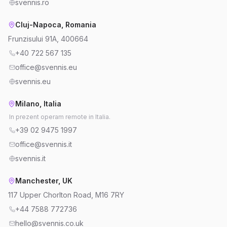
svennis.ro
Cluj-Napoca, Romania
Frunzisului 91A, 400664
+40 722 567 135
office@svennis.eu
svennis.eu
Milano, Italia
In prezent operam remote in Italia.
+39 02 9475 1997
office@svennis.it
svennis.it
Manchester, UK
117 Upper Chorlton Road, M16 7RY
+44 7588 772736
hello@svennis.co.uk