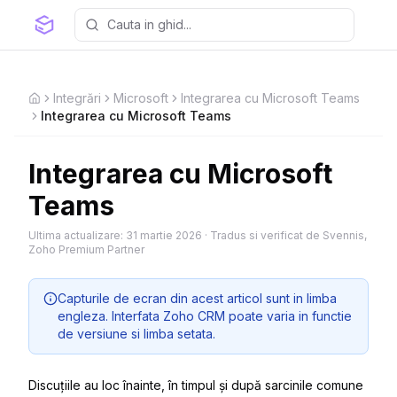
Integrări
Microsoft
Integrarea cu Microsoft Teams
Home
Integrarea cu Microsoft Teams
Integrarea cu Microsoft
Teams
Ultima actualizare:
31 martie 2026
·
Tradus si verificat de Svennis,
Zoho Premium Partner
Capturile de ecran din acest articol sunt in limba
engleza. Interfata Zoho CRM poate varia in functie
de versiune si limba setata.
Discuțiile au loc înainte, în timpul și după sarcinile comune