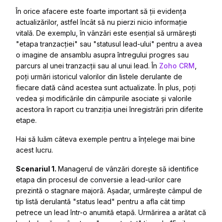
În orice afacere este foarte important să ții evidența
actualizărilor, astfel încât să nu pierzi nicio informație
vitală. De exemplu, în vânzări este esențial să urmărești
"etapa tranzacției" sau "statusul lead-ului" pentru a avea
o imagine de ansamblu asupra întregului progres sau
parcurs al unei tranzacții sau al unui lead. În
Zoho CRM
,
poți urmări istoricul valorilor din listele derulante de
fiecare dată când acestea sunt actualizate. În plus, poți
vedea și modificările din câmpurile asociate și valorile
acestora în raport cu tranziția unei înregistrări prin diferite
etape.
Hai să luăm câteva exemple pentru a înțelege mai bine
acest lucru.
Scenariul 1.
Managerul de vânzări dorește să identifice
etapa din procesul de conversie a lead-urilor care
prezintă o stagnare majoră. Așadar, urmărește câmpul de
tip listă derulantă "status lead" pentru a afla cât timp
petrece un lead într-o anumită etapă. Urmărirea a arătat că