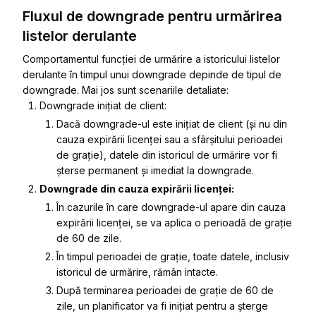
Fluxul de downgrade pentru urmărirea
listelor derulante
Comportamentul funcției de urmărire a istoricului listelor
derulante în timpul unui downgrade depinde de tipul de
downgrade. Mai jos sunt scenariile detaliate:
Downgrade inițiat de client:
Dacă downgrade-ul este inițiat de client (și nu din
cauza expirării licenței sau a sfârșitului perioadei
de grație), datele din istoricul de urmărire vor fi
șterse permanent și imediat la downgrade.
Downgrade din cauza expirării licenței:
În cazurile în care downgrade-ul apare din cauza
expirării licenței, se va aplica o perioadă de grație
de 60 de zile.
În timpul perioadei de grație, toate datele, inclusiv
istoricul de urmărire, rămân intacte.
După terminarea perioadei de grație de 60 de
zile, un planificator va fi inițiat pentru a șterge