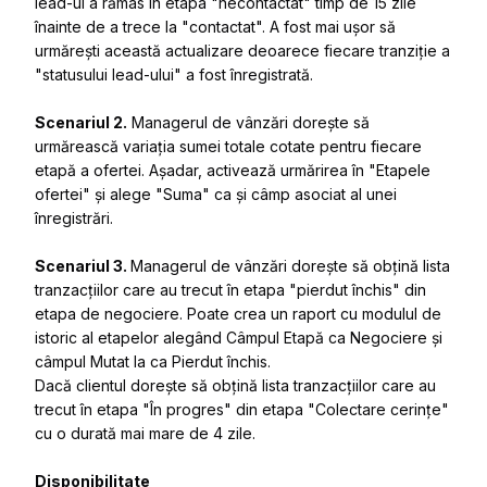
lead-ul a rămas în etapa "necontactat" timp de 15 zile
înainte de a trece la "contactat". A fost mai ușor să
urmărești această actualizare deoarece fiecare tranziție a
"statusului lead-ului" a fost înregistrată.
Scenariul 2.
Managerul de vânzări dorește să
urmărească variația sumei totale cotate pentru fiecare
etapă a ofertei. Așadar, activează urmărirea în "Etapele
ofertei" și alege "Suma" ca și câmp asociat al unei
înregistrări.
Scenariul 3.
Managerul de vânzări dorește să obțină lista
tranzacțiilor care au trecut în etapa "pierdut închis" din
etapa de negociere. Poate crea un raport cu modulul de
istoric al etapelor alegând Câmpul Etapă ca Negociere și
câmpul Mutat la ca Pierdut închis.
Dacă clientul dorește să obțină lista tranzacțiilor care au
trecut în etapa "În progres" din etapa "Colectare cerințe"
cu o durată mai mare de 4 zile.
Disponibilitate