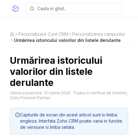
Personalizare Cont CRM
Personalizarea câmpurilor
Home
Urmărirea istoricului valorilor din listele derulante
Urmărirea istoricului
valorilor din listele
derulante
Ultima actualizare:
31 martie 2026
·
Tradus si verificat de Svennis,
Zoho Premium Partner
Capturile de ecran din acest articol sunt in limba
engleza. Interfata Zoho CRM poate varia in functie
de versiune si limba setata.