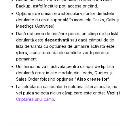
Backup, astfel încât le poți accesa oricând.
Opțiunea de urmărire a istoricului valorilor din listele
derulante
nu este suportată
în modulele Tasks, Calls și
Meetings (Activities).
Dacă opțiunea de urmărire pentru un câmp de tip listă
derulantă este
dezactivată
sau dacă câmpul de tip
listă derulantă cu opțiunea de urmărire activată este
șters
, atunci toate
datele urmărite
vor fi
pierdute
permanent
.
Urmărirea nu va fi activată pentru câmpul de tip listă
derulantă creat în alte module din Leads, Quotes și
Sales Order folosind opțiunea "
Also create for
".
La selectarea câmpurilor în coloana listei asociate, nu
vei putea selecta niciun câmp care este criptat.
Vezi și
Criptarea unui câmp
.