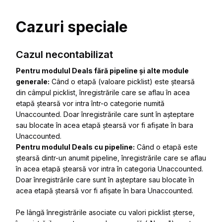
Cazuri speciale
Cazul necontabilizat
Pentru modulul Deals fără pipeline și alte module
generale:
Când o etapă (valoare picklist) este ștearsă
din câmpul picklist, înregistrările care se aflau în acea
etapă ștearsă vor intra într-o categorie numită
Unaccounted
. Doar înregistrările care sunt
în așteptare
sau
blocate
în acea etapă ștearsă vor fi afișate în bara
Unaccounted
.
Pentru modulul Deals cu pipeline:
Când o etapă este
ștearsă dintr-un anumit pipeline, înregistrările care se aflau
în acea etapă ștearsă vor intra în categoria
Unaccounted
.
Doar înregistrările care sunt
în așteptare
sau
blocate
în
acea etapă ștearsă vor fi afișate în bara
Unaccounted
.
Pe lângă înregistrările asociate cu valori picklist șterse,