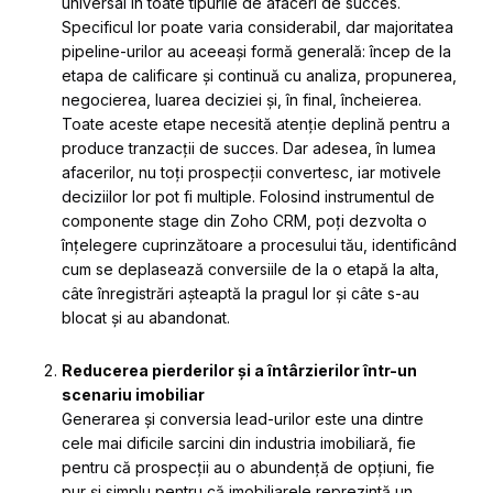
universal în toate tipurile de afaceri de succes.
Specificul lor poate varia considerabil, dar majoritatea
pipeline-urilor au aceeași formă generală: încep de la
etapa de calificare și continuă cu analiza, propunerea,
negocierea, luarea deciziei și, în final, încheierea.
Toate aceste etape necesită atenție deplină pentru a
produce tranzacții de succes. Dar adesea, în lumea
afacerilor, nu toți prospecții convertesc, iar motivele
deciziilor lor pot fi multiple. Folosind instrumentul de
componente stage din Zoho CRM, poți dezvolta o
înțelegere cuprinzătoare a procesului tău, identificând
cum se deplasează conversiile de la o etapă la alta,
câte înregistrări așteaptă la pragul lor și câte s-au
blocat și au abandonat.
Reducerea pierderilor și a întârzierilor într-un
scenariu imobiliar
Generarea și conversia lead-urilor este una dintre
cele mai dificile sarcini din industria imobiliară, fie
pentru că prospecții au o abundență de opțiuni, fie
pur și simplu pentru că imobiliarele reprezintă un