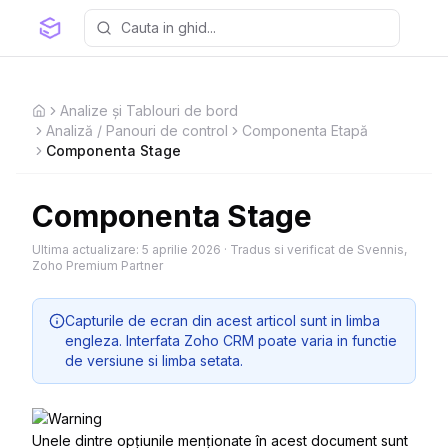
Analize și Tablouri de bord
Home
Analiză / Panouri de control
Componenta Etapă
Componenta Stage
Componenta Stage
Ultima actualizare:
5 aprilie 2026
·
Tradus si verificat de Svennis,
Zoho Premium Partner
Capturile de ecran din acest articol sunt in limba
engleza. Interfata Zoho CRM poate varia in functie
de versiune si limba setata.
Unele dintre opțiunile menționate în acest document sunt