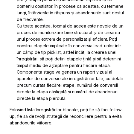
domeniu costisitor. În procese ca acestea, cu termene
lungi, întârzierile în răspuns și abandonurile sunt destul
de frecvente.
Cu toate acestea, tocmai de aceea este nevoie de un
proces de monitorizare bine structurat și de crearea
unui proces extrem de personalizat și eficient. Poți
construi etapele implicate în conversia lead-urilor într-
un câmp de tip picklist, astfel încât, la crearea unei
înregistrări, să poți defini etapele țintă și să determini
timpul mediu de așteptare pentru fiecare etapă.
Componenta stage va genera un raport vizual al
tiparelor de conversie ale înregistrărilor tale, cu detalii
precum durata fiecărei etape, numărul de conversii
directe la etapa câștigată și numărul de abandonuri
directe la etapa pierdută.
Folosind lista înregistrărilor blocate, poți fie să faci follow-
up, fie să dezvolți strategii de reconciliere pentru a evita
abandonurile viitoare.