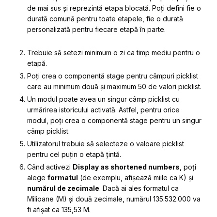
de mai sus și reprezintă etapa blocată. Poți defini fie o
durată comună pentru toate etapele, fie o durată
personalizată pentru fiecare etapă în parte.
Trebuie să setezi minimum o zi ca timp mediu pentru o
etapă.
Poți crea o componentă stage pentru câmpuri picklist
care au minimum două și maximum 50 de valori picklist.
Un modul poate avea un singur câmp picklist cu
urmărirea istoricului activată. Astfel, pentru orice
modul, poți crea o componentă stage pentru un singur
câmp picklist.
Utilizatorul trebuie să selecteze o valoare picklist
pentru cel puțin o etapă țintă.
Când activezi
Display as shortened numbers
, poți
alege
formatul
(de exemplu, afișează miile ca K) și
numărul de zecimale
. Dacă ai ales formatul ca
Milioane (M) și două zecimale, numărul 135.532.000 va
fi afișat ca 135,53 M.