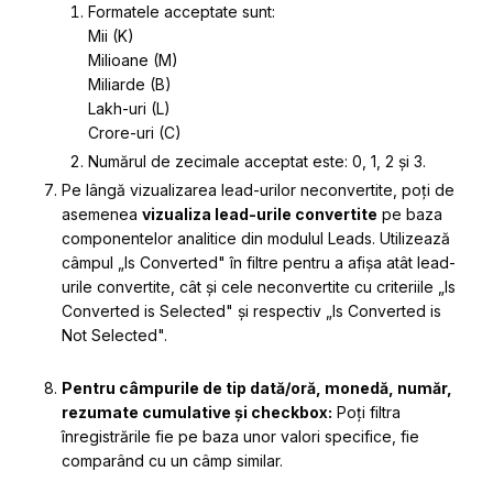
Formatele acceptate sunt:
Mii (K)
Milioane (M)
Miliarde (B)
Lakh-uri (L)
Crore-uri (C)
Numărul de zecimale acceptat este: 0, 1, 2 și 3.
Pe lângă vizualizarea lead-urilor neconvertite, poți de
asemenea
vizualiza lead-urile convertite
pe baza
componentelor analitice din modulul Leads. Utilizează
câmpul „Is Converted" în filtre pentru a afișa atât lead-
urile convertite, cât și cele neconvertite cu criteriile „Is
Converted is Selected" și respectiv „Is Converted is
Not Selected".
Pentru câmpurile de tip dată/oră, monedă, număr,
rezumate cumulative și checkbox:
Poți filtra
înregistrările fie pe baza unor valori specifice, fie
comparând cu un câmp similar.