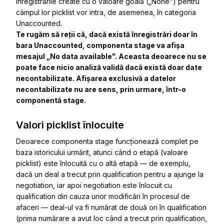
înregistrările create cu o valoare goală („None") pentru
câmpul lor picklist vor intra, de asemenea, în categoria
Unaccounted
.
Te rugăm să reții că, dacă există înregistrări doar în
bara Unaccounted, componenta stage va afișa
mesajul „No data available". Aceasta deoarece nu se
poate face nicio analiză validă dacă există doar date
necontabilizate. Afișarea exclusivă a datelor
necontabilizate nu are sens, prin urmare, într-o
componentă stage.
Valori picklist înlocuite
Deoarece componenta stage funcționează complet pe
baza istoricului urmărit, atunci când o etapă (valoare
picklist) este înlocuită cu o altă etapă — de exemplu,
dacă un deal a trecut prin
qualification
pentru a ajunge la
negotiation
, iar apoi
negotiation
este înlocuit cu
qualification
din cauza unor modificări în procesul de
afaceri — deal-ul va fi numărat de două ori în qualification
(prima numărare a avut loc când a trecut prin
qualification
,